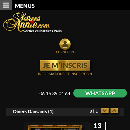
MENUS
Sorties célibataires Paris
CONNEXION
JE M′INSCRIS
INFORMATIONS ET INSCRIPTION
06 16 39 04 64
Diners Dansants (
1
)
8 | 1
13