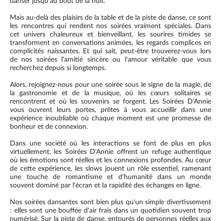
danser jusqu'au bout de la nuit.
Mais au-delà des plaisirs de la table et de la piste de danse, ce sont
les rencontres qui rendent nos soirées vraiment spéciales. Dans
cet univers chaleureux et bienveillant, les sourires timides se
transforment en conversations animées, les regards complices en
complicités naissantes. Et qui sait, peut-être trouverez-vous lors
de nos soirées l'amitié sincère ou l'amour véritable que vous
recherchez depuis si longtemps.
Alors, rejoignez-nous pour une soirée sous le signe de la magie, de
la gastronomie et de la musique, où les cœurs solitaires se
rencontrent et où les souvenirs se forgent. Les Soirées D'Annie
vous ouvrent leurs portes, prêtes à vous accueillir dans une
expérience inoubliable où chaque moment est une promesse de
bonheur et de connexion.
Dans une société où les interactions se font de plus en plus
virtuellement, les Soirées D'Annie offrent un refuge authentique
où les émotions sont réelles et les connexions profondes. Au cœur
de cette expérience, les slows jouent un rôle essentiel, ramenant
une touche de romantisme et d'humanité dans un monde
souvent dominé par l'écran et la rapidité des échanges en ligne.
Nos soirées dansantes sont bien plus qu'un simple divertissement
: elles sont une bouffée d'air frais dans un quotidien souvent trop
numérisé. Sur la piste de danse, entourés de personnes réelles aux