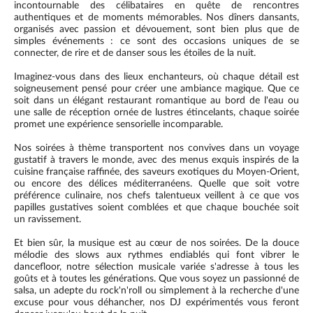
incontournable des célibataires en quête de rencontres
authentiques et de moments mémorables. Nos dîners dansants,
organisés avec passion et dévouement, sont bien plus que de
simples événements : ce sont des occasions uniques de se
connecter, de rire et de danser sous les étoiles de la nuit.
Imaginez-vous dans des lieux enchanteurs, où chaque détail est
soigneusement pensé pour créer une ambiance magique. Que ce
soit dans un élégant restaurant romantique au bord de l'eau ou
une salle de réception ornée de lustres étincelants, chaque soirée
promet une expérience sensorielle incomparable.
Nos soirées à thème transportent nos convives dans un voyage
gustatif à travers le monde, avec des menus exquis inspirés de la
cuisine française raffinée, des saveurs exotiques du Moyen-Orient,
ou encore des délices méditerranéens. Quelle que soit votre
préférence culinaire, nos chefs talentueux veillent à ce que vos
papilles gustatives soient comblées et que chaque bouchée soit
un ravissement.
Et bien sûr, la musique est au cœur de nos soirées. De la douce
mélodie des slows aux rythmes endiablés qui font vibrer le
dancefloor, notre sélection musicale variée s'adresse à tous les
goûts et à toutes les générations. Que vous soyez un passionné de
salsa, un adepte du rock'n'roll ou simplement à la recherche d'une
excuse pour vous déhancher, nos DJ expérimentés vous feront