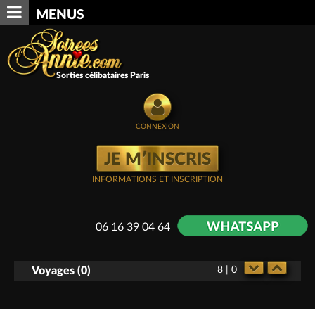
MENUS
Sorties célibataires Paris
CONNEXION
JE M′INSCRIS
INFORMATIONS ET INSCRIPTION
06 16 39 04 64
Voyages (
0
)
8 | 0